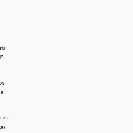
ria
”,
os
sa
m as
ara