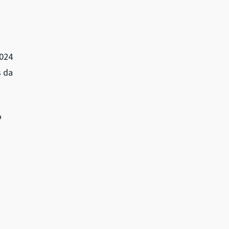
024
s da
o