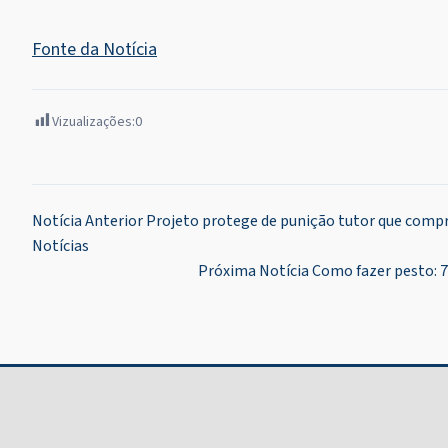
Fonte da Notícia
Vizualizações:
0
Navegação
Notícia Anterior
Projeto protege de punição tutor que compr
Notícias
de
Próxima Notícia
Como fazer pesto: 7 
Post