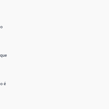
do
 que
ão é