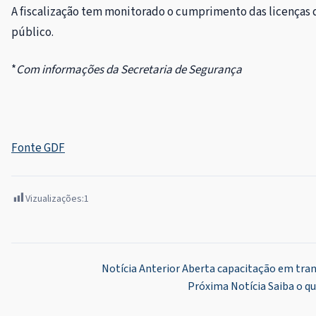
A fiscalização tem monitorado o cumprimento das licenças d
público.
*
Com informações da Secretaria de Segurança
Fonte GDF
Vizualizações:
1
Navegação
Notícia Anterior
Aberta capacitação em tran
Próxima Notícia
Saiba o qu
de