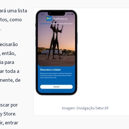
ará uma lista
ntos, como
.
ecisarão
, então,
ia para
ar toda a
lmente, de
uscar por
Imagem: Divulgação/Setur-DF
ay Store.
r, entrar