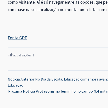
como visitante. Aí é só navegar entre as opções, que 
com base na sua localização ou montar uma lista com os
Fonte GDF
Vizualizações:
1
Navegação
Notícia Anterior
No Dia da Escola, Educação comemora avanço
Educação
de
Próxima Notícia
Protagonismo feminino no campo: 9,4 mil mu
Post