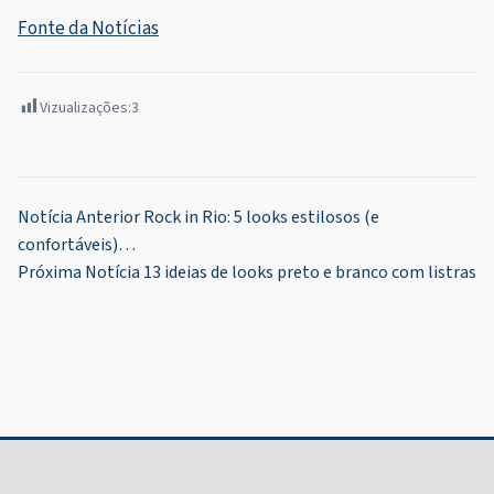
Fonte da Notícias
Vizualizações:
3
Navegação
Notícia Anterior
Rock in Rio: 5 looks estilosos (e
confortáveis)…
de
Próxima Notícia
13 ideias de looks preto e branco com listras
Post