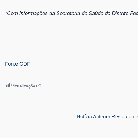
*Com informações da Secretaria de Saúde do Distrito Fe
Fonte GDF
Vizualizações:
0
Navegação
Notícia Anterior
Restaurante
de