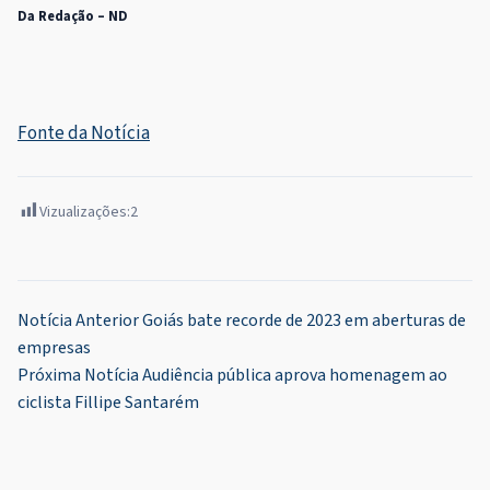
Da Redação – ND
Fonte da Notícia
Vizualizações:
2
Navegação
Notícia Anterior
Goiás bate recorde de 2023 em aberturas de
empresas
de
Próxima Notícia
Audiência pública aprova homenagem ao
Post
ciclista Fillipe Santarém