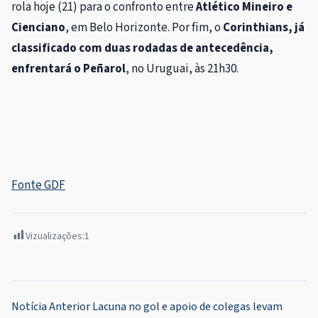
rola hoje (21) para o confronto entre
Atlético Mineiro e
Cienciano
, em Belo Horizonte. Por fim, o
Corinthians, já
classificado com duas rodadas de antecedência,
enfrentará o Peñarol
, no Uruguai, às 21h30.
Fonte GDF
Vizualizações:
1
Navegação
Notícia Anterior
Lacuna no gol e apoio de colegas levam