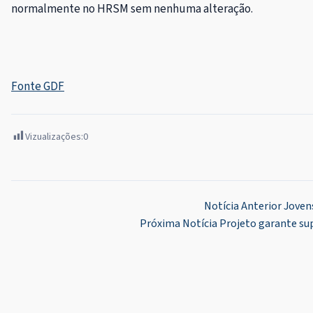
normalmente no HRSM sem nenhuma alteração.
Fonte GDF
Vizualizações:
0
Navegação
Notícia Anterior
Joven
Próxima Notícia
Projeto garante su
de
Post