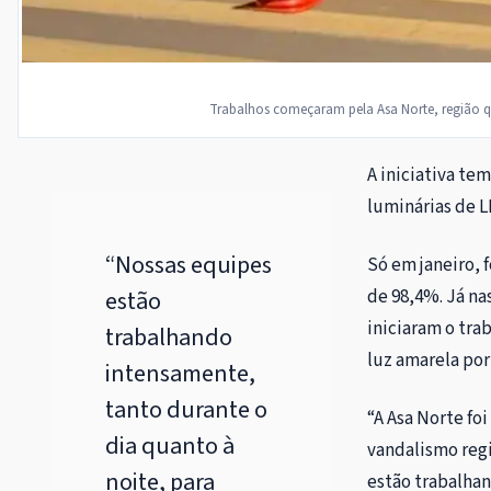
Trabalhos começaram pela Asa Norte, região q
A iniciativa te
luminárias de L
“Nossas equipes
Só em janeiro, 
estão
de 98,4%. Já na
iniciaram o tra
trabalhando
luz amarela por
intensamente,
tanto durante o
“A Asa Norte fo
dia quanto à
vandalismo regi
noite, para
estão trabalhan