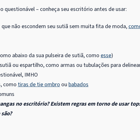
questionável – conheça seu escritório antes de usar:
nas que não escondem seu sutiã sem muita fita de moda,
com
como abaixo da sua pulseira de sutiã, como
esse
)
utiã ou espartilho, como armas ou tubulações para delinea
estionável, IMHO
as, como
tiras de tie ombro
ou
babados
comuns
angas no escritório? Existem regras em torno de usar top
 são?