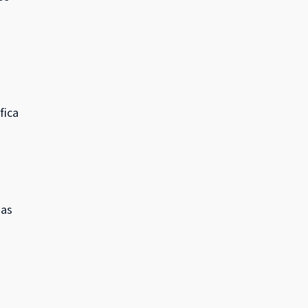
fica
sas