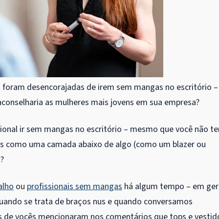
foram desencorajadas de irem sem mangas no escritório –
aconselharia as mulheres mais jovens em sua empresa?
sional ir sem mangas no escritório – mesmo que você não t
as como uma camada abaixo de algo (como um blazer ou
o?
alho
ou
profissionais sem mangas
há algum tempo – em gera
quando se trata de braços nus e quando conversamos
 de vocês mencionaram nos comentários que tops e vestid