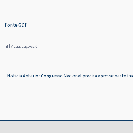
Fonte GDF
Vizualizações:
0
Navegação
Notícia Anterior
Congresso Nacional precisa aprovar neste iní
de
Post