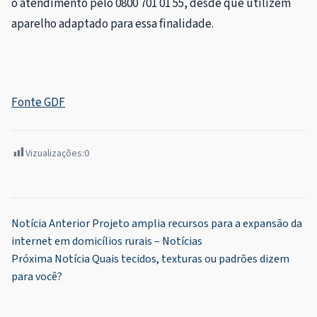
o atendimento pelo 0800 701 01 55, desde que utilizem
aparelho adaptado para essa finalidade.
Fonte GDF
Vizualizações:
0
Navegação
Notícia Anterior
Projeto amplia recursos para a expansão da
internet em domicílios rurais – Notícias
de
Próxima Notícia
Quais tecidos, texturas ou padrões dizem
Post
para você?