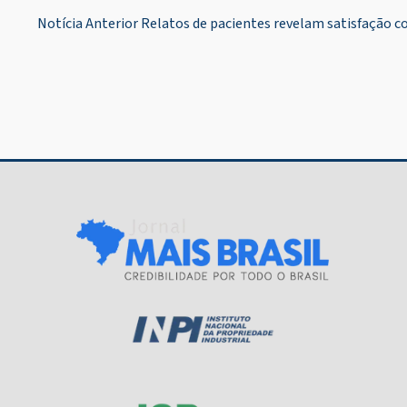
Navegação
Notícia Anterior
Relatos de pacientes revelam satisfação c
de
Post