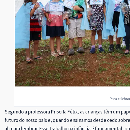
Para celebra
Segundo a professora Priscila Félix, as crianças têm um pape
futuro do nosso país e, quando ensinamos desde cedo sobre 
ali para lembrar. Esse trabalho na infância é fundamental, p