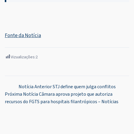
Fonte da Notícia
Vizualizações:
2
Navegação
Notícia Anterior
STJ define quem julga conflitos
Próxima Notícia
Câmara aprova projeto que autoriza
de
recursos do FGTS para hospitais filantrópicos – Notícias
Post