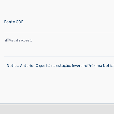
Fonte GDF
Vizualizações:
1
Navegação
Notícia Anterior
O que há na estação: fevereiro
Próxima Notíci
de
Post