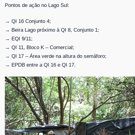
Pontos de ação no Lago Sul:
→ QI 16 Conjunto 4;
→ Beira Lago próximo à QI 8, Conjunto 1;
→ EQI 9/11;
→ QI 11, Bloco K – Comercial;
→ QI 17 – Área verde na altura do semáforo;
→ EPDB entre a QI 16 e QI 17.