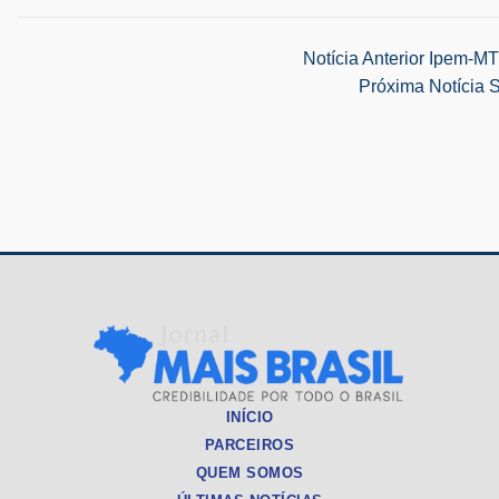
Navegação
Notícia Anterior
Ipem-MT 
Próxima Notícia
S
de
Post
INÍCIO
PARCEIROS
QUEM SOMOS