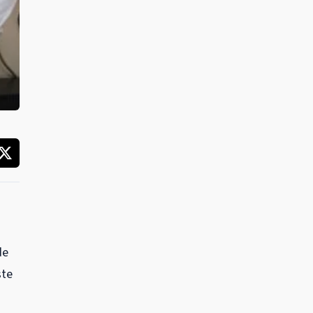
de
ste