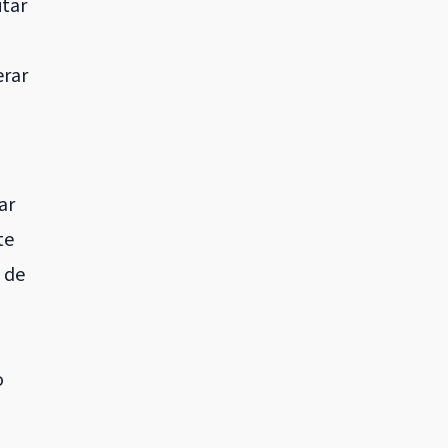
itar
erar
ar
te
 de
o