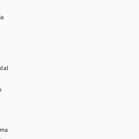
ia
tal
e
uma