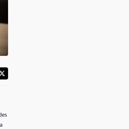
des
da