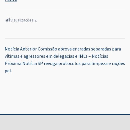
Vizualizações:
2
Navegação
Notícia Anterior
Comissão aprova entradas separadas para
vítimas e agressores em delegacias e IMLs – Notícias
de
Próxima Notícia
SP revoga protocolos para limpeza e rações
Post
pet