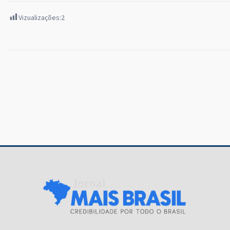
Vizualizações:
2
Navegação
de
Post