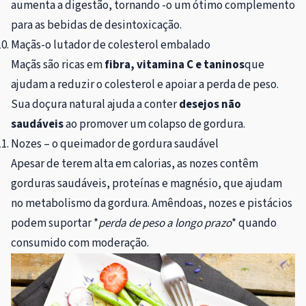
aumenta a digestão, tornando -o um ótimo complemento
para as bebidas de desintoxicação.
Maçãs-o lutador de colesterol embalado
Maçãs são ricas em
fibra, vitamina C e taninos
que
ajudam a reduzir o colesterol e apoiar a perda de peso.
Sua doçura natural ajuda a conter
desejos não
saudáveis
ao promover um colapso de gordura.
Nozes – o queimador de gordura saudável
Apesar de terem alta em calorias, as nozes contêm
gorduras saudáveis, proteínas e magnésio, que ajudam
no metabolismo da gordura. Amêndoas, nozes e pistácios
podem suportar *
perda de peso a longo prazo
* quando
consumido com moderação.