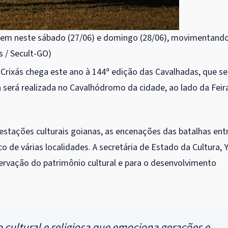
rrem neste sábado (27/06) e domingo (28/06), movimentand
s / Secult-GO)
, Crixás chega este ano à 144ª edição das Cavalhadas, que s
a será realizada no Cavalhódromo da cidade, ao lado da Feir
estações culturais goianas, as encenações das batalhas ent
 de várias localidades. A secretária de Estado da Cultura, 
servação do patrimônio cultural e para o desenvolvimento
cultural e religiosa que emociona gerações e