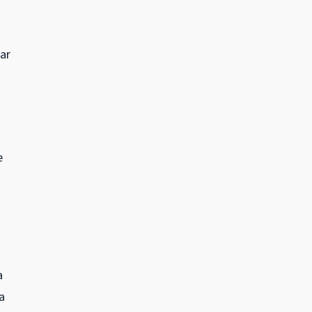
ar
e
a
a