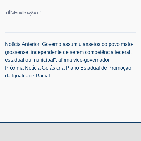
Vizualizações:
1
Navegação
Notícia Anterior
“Governo assumiu anseios do povo mato-
grossense, independente de serem competência federal,
de
estadual ou municipal”, afirma vice-governador
Próxima Notícia
Goiás cria Plano Estadual de Promoção
Post
da Igualdade Racial