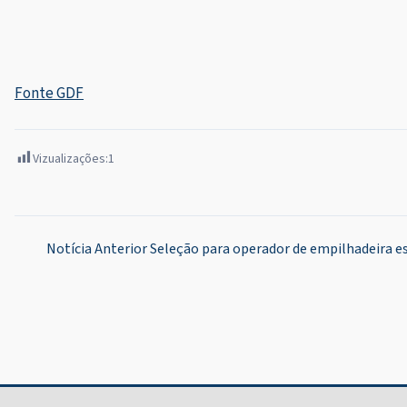
Fonte GDF
Vizualizações:
1
Navegação
Notícia Anterior
Seleção para operador de empilhadeira e
de
Post