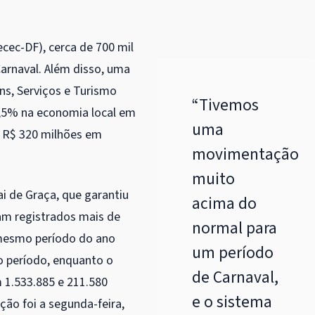
ecec-DF), cerca de 700 mil
Carnaval. Além disso, uma
s, Serviços e Turismo
“Tivemos
,5% na economia local em
uma
 R$ 320 milhões em
movimentação
muito
i de Graça, que garantiu
acima do
am registrados mais de
normal para
 mesmo período do ano
um período
o período, enquanto o
de Carnaval,
 1.533.885 e 211.580
e o sistema
ão foi a segunda-feira,