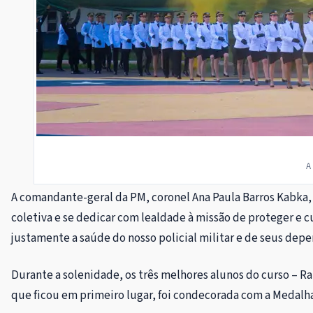
A
A comandante-geral da PM, coronel Ana Paula Barros Kabka, 
coletiva e se dedicar com lealdade à missão de proteger e c
justamente a saúde do nosso policial militar e de seus depe
Durante a solenidade, os três melhores alunos do curso – R
que ficou em primeiro lugar, foi condecorada com a Medalha