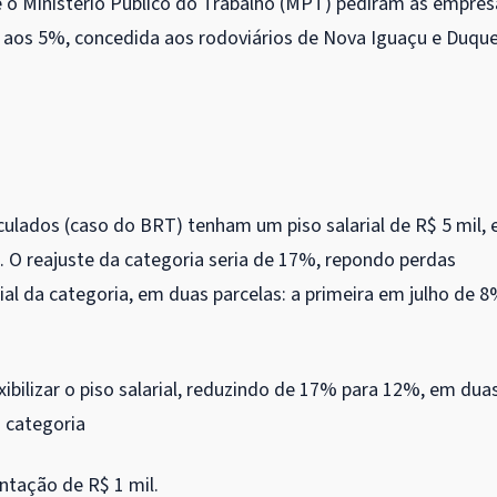
 e o Ministério Público do Trabalho (MPT) pediram às empres
aos 5%, concedida aos rodoviários de Nova Iguaçu e Duqu
iculados (caso do BRT) tenham um piso salarial de R$ 5 mil, 
 O reajuste da categoria seria de 17%, repondo perdas
ial da categoria, em duas parcelas: a primeira em julho de 8
xibilizar o piso salarial, reduzindo de 17% para 12%, em dua
a categoria
ntação de R$ 1 mil.