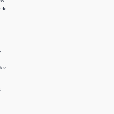
as
e de
e
% e
s