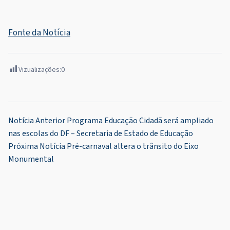
Fonte da Notícia
Vizualizações:
0
Navegação
Notícia Anterior
Programa Educação Cidadã será ampliado
nas escolas do DF – Secretaria de Estado de Educação
de
Próxima Notícia
Pré-carnaval altera o trânsito do Eixo
Post
Monumental