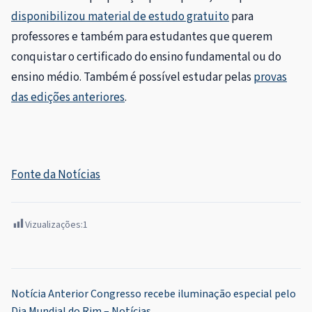
disponibilizou material de estudo gratuito
para
professores e também para estudantes que querem
conquistar o certificado do ensino fundamental ou do
ensino médio. Também é possível estudar pelas
provas
das edições anteriores
.
Fonte da Notícias
Vizualizações:
1
Navegação
Notícia Anterior
Congresso recebe iluminação especial pelo
Dia Mundial do Rim – Notícias