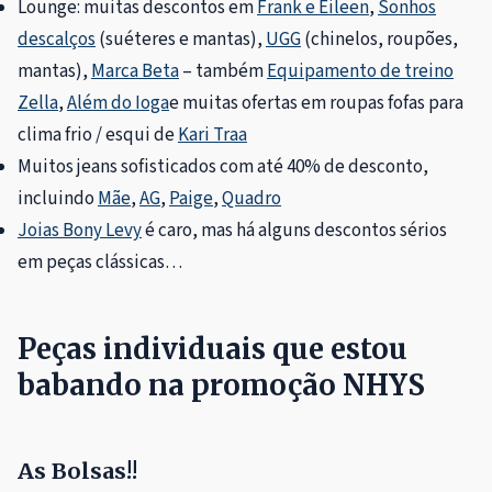
Lounge: muitas descontos em
Frank e Eileen
,
Sonhos
descalços
(suéteres e mantas),
UGG
(chinelos, roupões,
mantas),
Marca Beta
– também
Equipamento de treino
Zella
,
Além do Ioga
e muitas ofertas em roupas fofas para
clima frio / esqui de
Kari Traa
Muitos jeans sofisticados com até 40% de desconto,
incluindo
Mãe
,
AG
,
Paige
,
Quadro
Joias Bony Levy
é caro, mas há alguns descontos sérios
em peças clássicas…
Peças individuais que estou
babando na promoção NHYS
As Bolsas!!