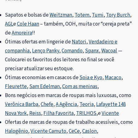
Sapatos e bolsas de
Weitzman
,
Totem
,
Tumi
,
Tory Burch
,
AGL
e
Cole Haan
– também, OOH, muita cor “cereja preta”
de
Amoreira
!!
Ótimas ofertas em lingerie de
Natori
,
Verdadeiro e
companhia
,
Lenço Panky
,
Comando
,
Spanx
,
Wacoal
—
Colocarei os favoritos dos leitores no final se você
precisar atualizar seu estoque.
Ótimas economias em casacos de
Soia e Kyo
,
Macaco
,
Fleurette
,
Sam Edelman
,
Com as meninas
,
Bons negócios em marcas de roupas mais luxuosas, como
Verônica Barba
,
Chefe
,
A Agência
,
Teoria
,
Lafayette 148
Nova York
,
Reiss
,
Filha Favorita
,
TRILHOS
,e
Vicente
Ofertas de marcas de roupas de trabalho acessíveis, como
Halogênio
,
Vicente Camuto
,
CeCe
,
Caslon
,