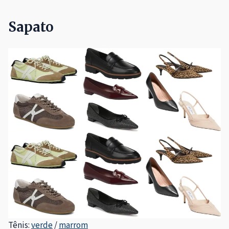
Sapato
Tênis:
verde
/
marrom