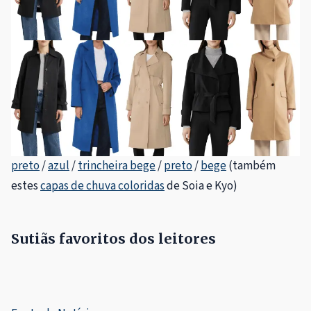
preto
/
azul
/
trincheira bege
/
preto
/
bege
(também
estes
capas de chuva coloridas
de Soia e Kyo)
Sutiãs favoritos dos leitores