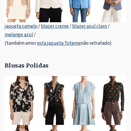
jaqueta camelo
/
blazer creme
/
blazer azul claro
/
melange azul
/
(também amor
esta jaqueta Toteme
não retratado)
Blusas Polidas