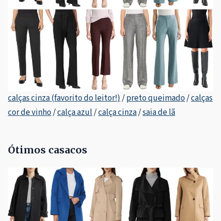
calças cinza (favorito do leitor!)
/
preto queimado
/
calças
cor de vinho
/
calça azul
/
calça cinza
/
saia de lã
Ótimos casacos