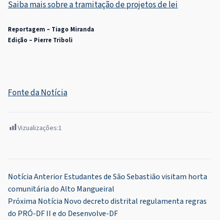
Saiba mais sobre a tramitação de projetos de lei
Reportagem – Tiago Miranda
Edição – Pierre Triboli
Fonte da Notícia
Vizualizações:
1
Navegação
Notícia Anterior
Estudantes de São Sebastião visitam horta
comunitária do Alto Mangueiral
de
Próxima Notícia
Novo decreto distrital regulamenta regras
Post
do PRÓ-DF II e do Desenvolve-DF