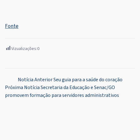
Fonte
Vizualizações:
0
Navegação
Notícia Anterior
Seu guia para a saúde do coração
Próxima Notícia
Secretaria da Educação e Senac/GO
de
promovem formação para servidores administrativos
Post